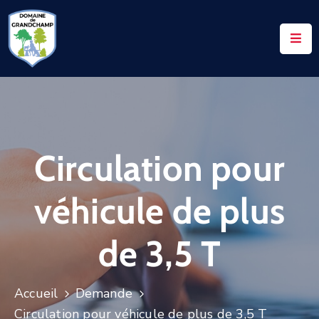
ACCUEIL
LE
DOMAINE
VOS
Circulation pour
DEMANDES
NOTAIRES
véhicule de plus
CONTACTS
de 3,5 T
UTILES
ACTUALITÉS
Accueil
Demande
ACCÈS
Circulation pour véhicule de plus de 3,5 T