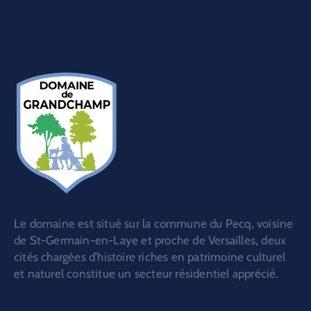
Le domaine est situé sur la commune du Pecq, voisine
de St-Germain-en-Laye et proche de Versailles, deux
cités chargées d’histoire riches en patrimoine culturel
et naturel constitue un secteur résidentiel apprécié.