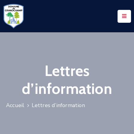
ACCUEIL
LE
DOMAINE
VOS
Lettres
DEMANDES
NOTAIRES
d’information
CONTACTS
UTILES
Accueil
Lettres d’information
ACTUALITÉS
ACCÈS