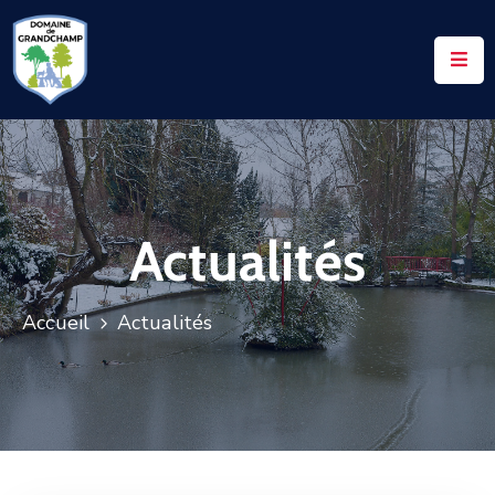
ACCUEIL
LE
DOMAINE
VOS
Actualités
DEMANDES
NOTAIRES
Accueil
Actualités
CONTACTS
UTILES
ACTUALITÉS
ACCÈS