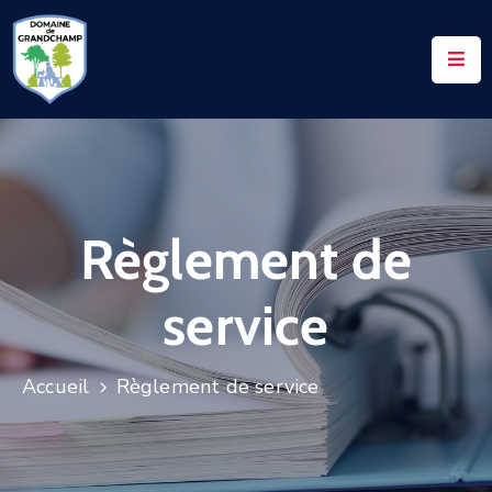
ACCUEIL
LE
DOMAINE
VOS
Règlement de
DEMANDES
NOTAIRES
service
CONTACTS
UTILES
Accueil
Règlement de service
ACTUALITÉS
ACCÈS