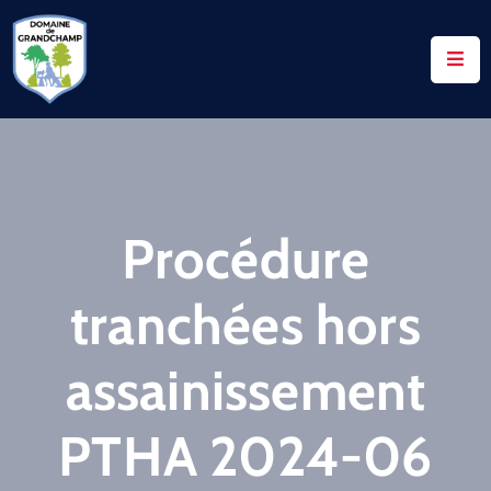
ACCUEIL
LE
DOMAINE
VOS
Procédure
DEMANDES
NOTAIRES
tranchées hors
CONTACTS
assainissement
UTILES
ACTUALITÉS
PTHA 2024-06
ACCÈS