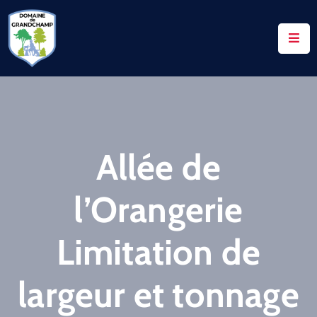
ACCUEIL
LE
DOMAINE
VOS
Allée de
DEMANDES
NOTAIRES
l’Orangerie
CONTACTS
Limitation de
UTILES
ACTUALITÉS
largeur et tonnage
ACCÈS