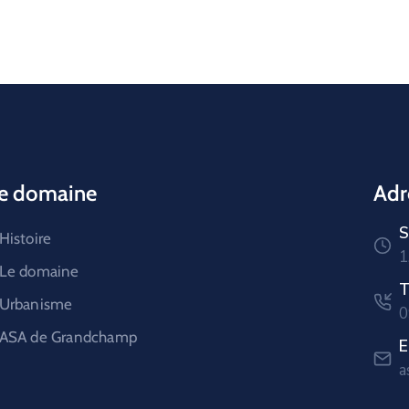
e domaine
Adr
S
Histoire
1
Le domaine
T
Urbanisme
0
ASA de Grandchamp
E
a