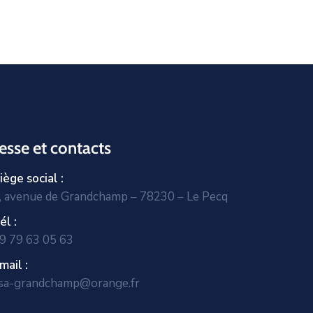
esse et contacts
iège social :
, avenue de Grandchamp – 78230 – Le Pecq
él :
9 79 63 05 63
mail :
sa-grandchamp@orange.fr