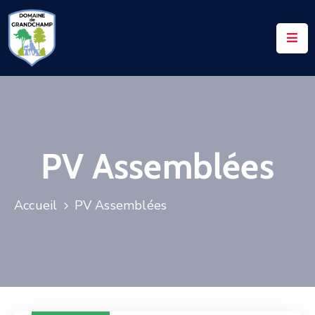
ACCUEIL
LE
DOMAINE
VOS
PV Assemblées
DEMANDES
NOTAIRES
Accueil
PV Assemblées
CONTACTS
UTILES
ACTUALITÉS
ACCÈS