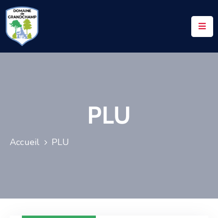
ACCUEIL
LE
DOMAINE
VOS
PLU
DEMANDES
NOTAIRES
Accueil
PLU
CONTACTS
UTILES
ACTUALITÉS
ACCÈS