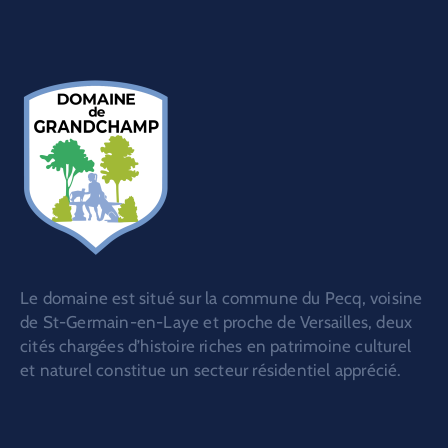
Le domaine est situé sur la commune du Pecq, voisine
de St-Germain-en-Laye et proche de Versailles, deux
cités chargées d’histoire riches en patrimoine culturel
et naturel constitue un secteur résidentiel apprécié.