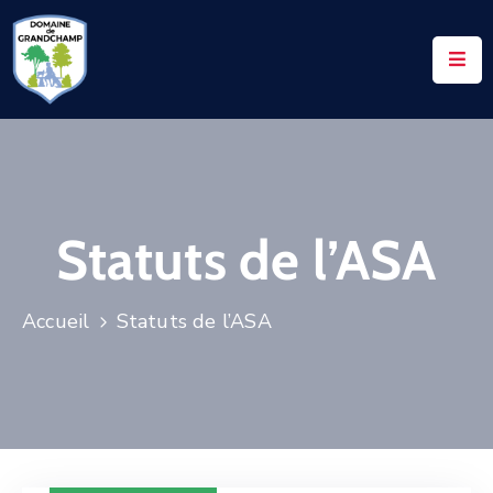
ACCUEIL
LE
DOMAINE
VOS
Statuts de l’ASA
DEMANDES
NOTAIRES
Accueil
Statuts de l’ASA
CONTACTS
UTILES
ACTUALITÉS
ACCÈS