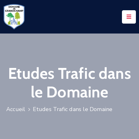
ACCUEIL
LE
DOMAINE
VOS
Etudes Trafic dans
DEMANDES
NOTAIRES
le Domaine
CONTACTS
UTILES
Accueil
Etudes Trafic dans le Domaine
ACTUALITÉS
ACCÈS