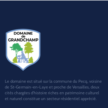
Le domaine est situé sur la commune du Pecq, voisine
de St-Germain-en-Laye et proche de Versailles, deux
cités chargées d’histoire riches en patrimoine culturel
et naturel constitue un secteur résidentiel apprécié.